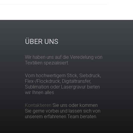
ÜBER UNS
Wir haben uns auf die Veredelung von
Textillien spezialisiert.
Vom hochwertigem Stick, Siebdruck,
Flex-/Flockdruck, Digitaltransfer,
Sublimation oder Lasergravur bieten
wir Ihnen alles.
Kontaktieren
Sie uns oder kommen
Sie gerne vorbei und lassen sich von
unserem erfahrenen Team beraten.