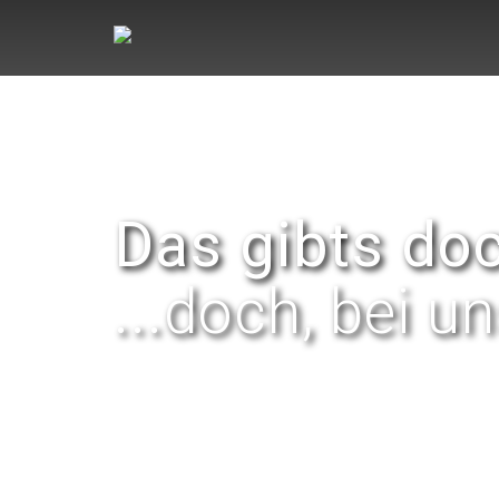
Das gibts doc
...doch, bei un