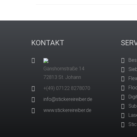
KONTAKT
SERV
Bes
Gänshornstraße 14
Sie
72813 St. Johann
Fle
Flo
+(49) 07122 8278070
Digi
info@stickereireiber.de
Sub
www.stickereireiber.de
Las
Sti