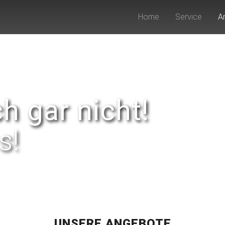
Home
Service
A
h gar nicht!
s!
UNSERE ANGEBOTE