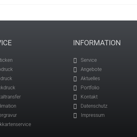
ICE
INFORMATION
ticken
Service
bdruck
Angebote
xdruck
Aktuelles
ckdruck
Portfolio
taltransfer
Kontakt
limation
Datenschutz
ergravur
Impressum
ckkartenservice