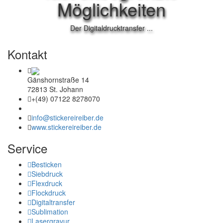
Möglichkeiten
Der Digitaldrucktransfer ...
Kontakt
Gänshornstraße 14
72813 St. Johann
+(49) 07122 8278070
info@stickereireiber.de
www.stickereireiber.de
Service
Besticken
Siebdruck
Flexdruck
Flockdruck
Digitaltransfer
Sublimation
Lasergravur