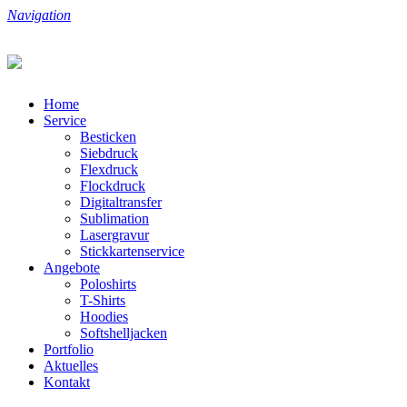
Navigation
Home
Service
Besticken
Siebdruck
Flexdruck
Flockdruck
Digitaltransfer
Sublimation
Lasergravur
Stickkartenservice
Angebote
Poloshirts
T-Shirts
Hoodies
Softshelljacken
Portfolio
Aktuelles
Kontakt